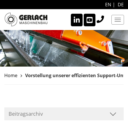
EN
DE
Navi
Home
Vorstellung unserer effizienten Support-Unt
keyboard_arrow_right
Beitragsarchiv