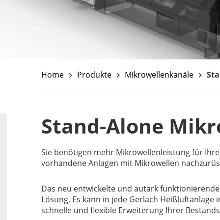
Home
Produkte
Mikrowellenkanäle
St
keyboard_arrow_right
keyboard_arrow_right
keyboard_arrow_right
Stand-Alone Mik
Sie benötigen mehr Mikrowellenleistung für Ihr
vorhandene Anlagen mit Mikrowellen nachzurüs
Das neu entwickelte und autark funktionierende
Lösung. Es kann in jede Gerlach Heißluftanlage 
schnelle und flexible Erweiterung Ihrer Bestands