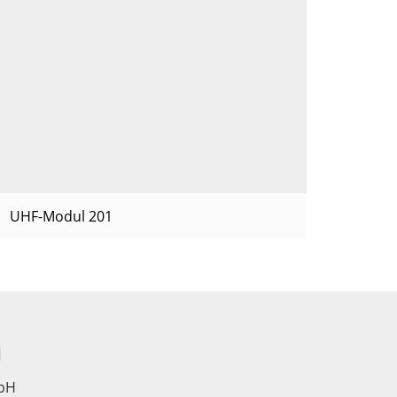
UHF-Modul 201
d
bH