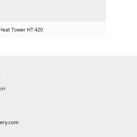
Heat Tower HT 420
d
bH
nery.com