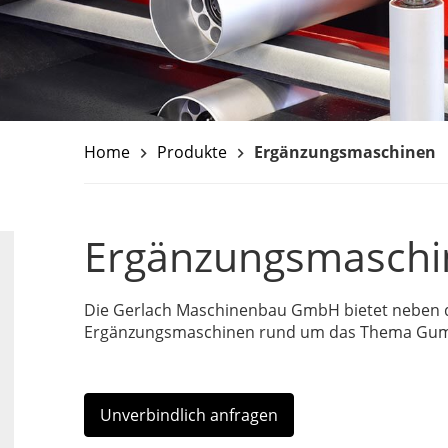
Home
Produkte
Ergänzungsmaschinen
keyboard_arrow_right
keyboard_arrow_right
Ergänzungsmaschi
Die Gerlach Maschinenbau GmbH bietet neben d
Ergänzungsmaschinen rund um das Thema Gumm
Unverbindlich anfragen